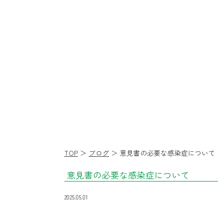
て
|
社
会
福
祉
法
人
親
和
福
TOP
＞
ブログ
＞ 意見書の必要な感染症について
祉
意見書の必要な感染症について
会
2025.05.01
ひ