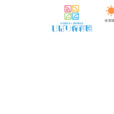
意
見
保育
書
の
必
要
な
感
染
症
に
つ
い