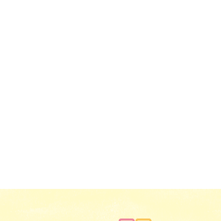
ば
り
保
育
園