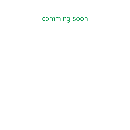
祉
会
comming soon
ひ
ば
り
保
育
園