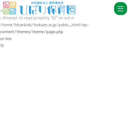
園
Warning
の
: Attempt to read property "ID" on null in
概
/home/hibarikids/hoikuen.or.jp/public_html/wp-
要
content/themes/theme/page.php
on line
|
15
社
会
福
祉
法
人
親
和
福